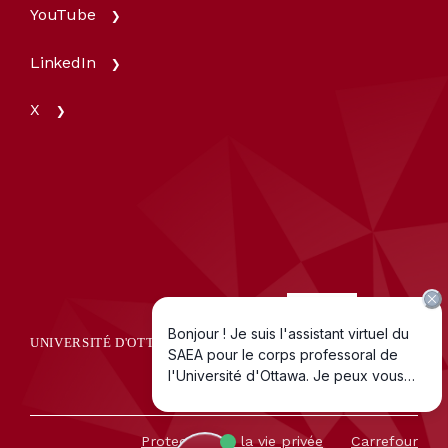
YouTube
LinkedIn
X
UNIVERSITÉ D'OTTAWA | UNIVERSITY OF OTTAWA
Depuis 1848
Protection de la vie privée
Carrefour