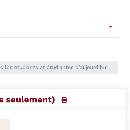
arrow_drop_down
ec les étudiants et étudiantes d’aujourd’hui
is seulement)