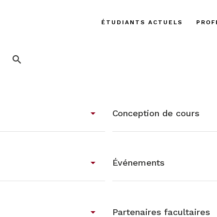
ÉTUDIANTS ACTUELS
PROF
search
arrow_drop_down
Conception de cours
arrow_drop_down
Événements
arrow_drop_down
Partenaires facultaires