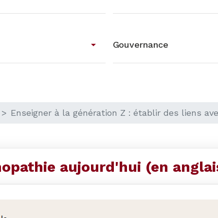
arrow_drop_down
Gouvernance
Enseigner à la génération Z : établir des liens av
opathie aujourd'hui (en angla