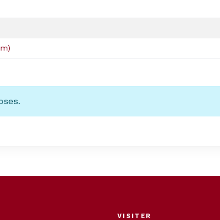
om)
oses.
VISITER