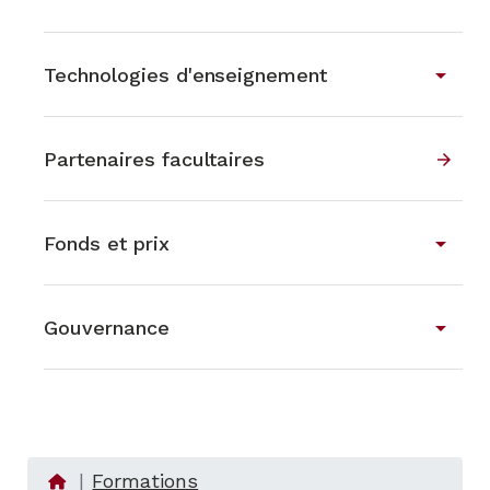
arrow_drop_down
Technologies d'enseignement
Partenaires facultaires
arrow_forward
arrow_drop_down
Fonds et prix
arrow_drop_down
Gouvernance
Formations