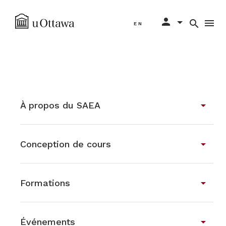
Sélectionnez votre langue
person
menu
search
EN
arrow_drop_down
À propos du SAEA
arrow_drop_down
Conception de cours
arrow_drop_down
Formations
arrow_drop_down
Événements