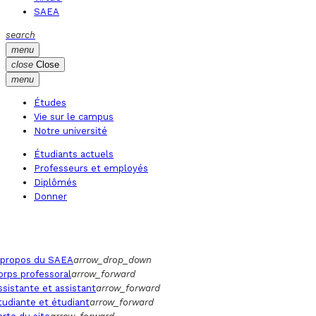
SAEA
search
menu
close
Close
menu
Études
Vie sur le campus
Notre université
Étudiants actuels
Professeurs et employés
Diplômés
Donner
 propos du SAEA
arrow_drop_down
orps professoral
arrow_forward
ssistante et assistant
arrow_forward
tudiante et étudiant
arrow_forward