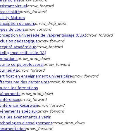
arte du site
arrow_forward
ssistant virtuel
arrow_forward
ccessibilité
arrow_forward
uality Matters
onception de cours
arrow_drop_down
ypes de cours
arrow_forward
onception universelle de l’apprentissage (CUA)
arrow_forward
nclusion pédagogique
arrow_forward
ntégrité académique
arrow_forward
telligence artificielle (IA)
ormations
arrow_drop_down
our le corps professoral
arrow_forward
our les AE
arrow_forward
ertificat en enseignement universitaire
arrow_forward
ffertes par des partenaires
arrow_forward
outes les formations
vénements
arrow_drop_down
onférences
arrow_forward
onférence Kesarwani
arrow_forward
vénements spéciaux
arrow_forward
ous les événements à venir
echnologies d'enseignement
arrow_drop_down
ocumentation
arrow_forward