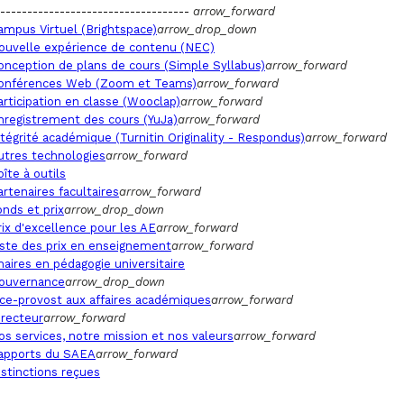
-----------------------------------
arrow_forward
ampus Virtuel (Brightspace)
arrow_drop_down
ouvelle expérience de contenu (NEC)
onception de plans de cours (Simple Syllabus)
arrow_forward
onférences Web (Zoom et Teams)
arrow_forward
articipation en classe (Wooclap)
arrow_forward
nregistrement des cours (YuJa)
arrow_forward
ntégrité académique (Turnitin Originality - Respondus)
arrow_forward
utres technologies
arrow_forward
oîte à outils
artenaires facultaires
arrow_forward
onds et prix
arrow_drop_down
rix d'excellence pour les AE
arrow_forward
iste des prix en enseignement
arrow_forward
haires en pédagogie universitaire
ouvernance
arrow_drop_down
ice-provost aux affaires académiques
arrow_forward
irecteur
arrow_forward
os services, notre mission et nos valeurs
arrow_forward
apports du SAEA
arrow_forward
istinctions reçues