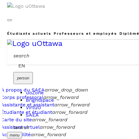
Étudiants actuels
Professeurs et employés
Diplôm
search
Sélectionnez votre langue
EN
person
À propos du SAEA
arrow_drop_down
uoZone
Corps professoral
arrow_forward
Brightspace
Assistante et assistant
arrow_forward
VirtuO
Étudiante et étudiant
arrow_forward
SAEA
Carte du site
arrow_forward
Assistant virtuel
arrow_forward
search
Accessibilité
arrow_forward
menu