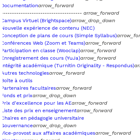
Documentation
arrow_forward
-------------------------------------
arrow_forward
Campus Virtuel (Brightspace)
arrow_drop_down
Nouvelle expérience de contenu (NEC)
Conception de plans de cours (Simple Syllabus)
arrow_fo
Conférences Web (Zoom et Teams)
arrow_forward
Participation en classe (Wooclap)
arrow_forward
Enregistrement des cours (YuJa)
arrow_forward
Intégrité académique (Turnitin Originality - Respondus)
ar
Autres technologies
arrow_forward
Boîte à outils
Partenaires facultaires
arrow_forward
Fonds et prix
arrow_drop_down
Prix d'excellence pour les AE
arrow_forward
Liste des prix en enseignement
arrow_forward
Chaires en pédagogie universitaire
Gouvernance
arrow_drop_down
Vice-provost aux affaires académiques
arrow_forward